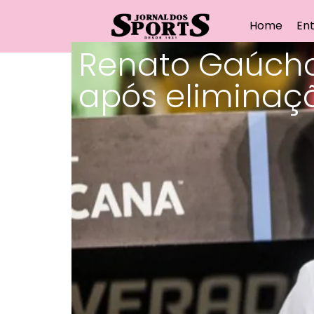
Home
Ent
Renato Gaúcho
após eliminaç