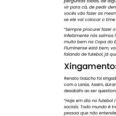
perguntas todas, de algu
vir para cá, de pedir dem
vocês vão fazer as mesma
se ele vai colocar o tim
“
Sempre procurei fazer o
Infelizmente nós saímo
muito bem na Copa do Bra
Fluminense está bem, vo
falando de futebol, já
Xingamentos
Renato Gaúcho foi xinga
com o Lanús. Assim, duran
desabafo ao ser questiona
“
Hoje em dia no futebol
sociais. Todo mundo é t
pessoa que não entende