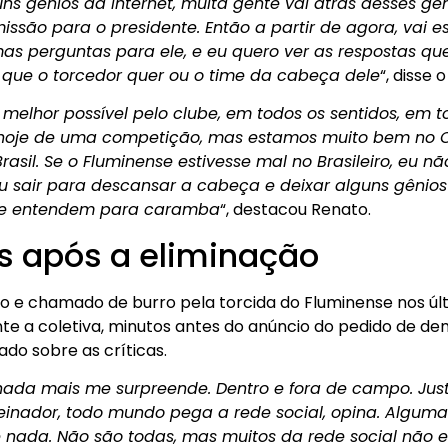
ns gênios da internet, muita gente vai atrás desses gên
issão para o presidente. Então a partir de agora, vai es
s perguntas para ele, e eu quero ver as respostas que 
e que o torcedor quer ou o time da cabeça dele
“, disse 
 melhor possível pelo clube, em todos os sentidos, em 
s hoje de uma competição, mas estamos muito bem no C
sil. Se o Fluminense estivesse mal no Brasileiro, eu nã
u sair para descansar a cabeça e deixar alguns gênios
 que entendem para caramba
“, destacou Renato.
 após a eliminação
do e chamado de burro pela torcida do Fluminense nos ú
te a coletiva, minutos antes do anúncio do pedido de dem
do sobre as críticas.
 nada mais me surpreende. Dentro e fora de campo. Ju
reinador, todo mundo pega a rede social, opina. Algum
 nada. Não são todas, mas muitos da rede social não