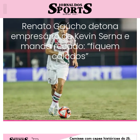
Renato Gaúcho detona
empresário de Kevin Serna e
manda recado: “fiquem
calados”