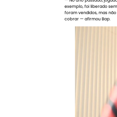
— No ano passado, jogado
exemplo, foi liberado se
foram vendidos, mas não 
cobrar — afirmou Bap.