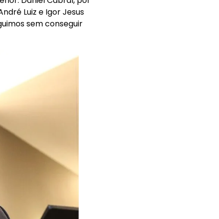
ior. Daniel Cabral, por
ndré Luiz e Igor Jesus
eguimos sem conseguir