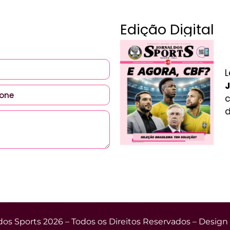
Edição Digital
L
J
c
d
dos Sports 2026 – Todos os Direitos Reservados – Design