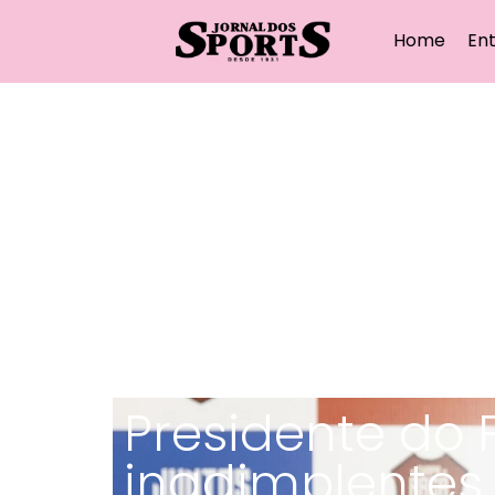
Home
Ent
Presidente do
inadimplente