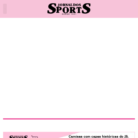
Presidente do Cuiabá acusa
Corinthians de “dar golpe no
futebol”