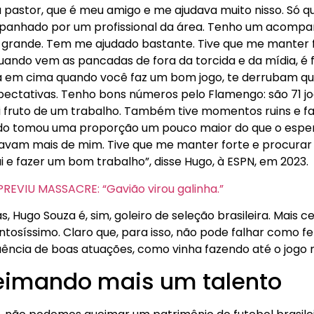
pastor, que é meu amigo e me ajudava muito nisso. Só q
panhado por um profissional da área. Tenho um acomp
 grande. Tem me ajudado bastante. Tive que me manter 
ando vem as pancadas de fora da torcida e da mídia, é 
lá em cima quando você faz um bom jogo, te derrubam qu
ectativas. Tenho bons números pelo Flamengo: são 71 jog
oi fruto de um trabalho. Também tive momentos ruins e f
tudo tomou uma proporção um pouco maior do que o esp
avam mais de mim. Tive que me manter forte e procurar 
 e fazer um bom trabalho”, disse Hugo, à ESPN, em 2023.
VIU MASSACRE: “Gavião virou galinha.”
, Hugo Souza é, sim, goleiro de seleção brasileira. Mais c
tosíssimo. Claro que, para isso, não pode falhar como f
ência de boas atuações, como vinha fazendo até o jogo
imando mais um talento