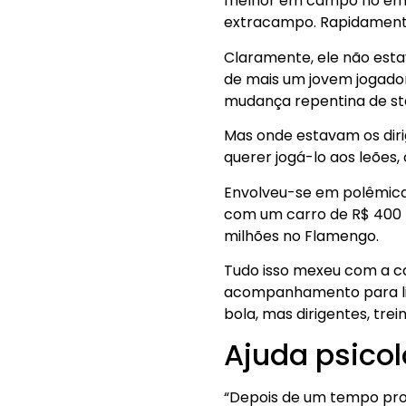
melhor em campo no empa
extracampo. Rapidamente,
Claramente, ele não esta
de mais um jovem jogador 
mudança repentina de sta
Mas onde estavam os dir
querer jogá-lo aos leões,
Envolveu-se em polêmicas
com um carro de R$ 400 m
milhões no Flamengo.
Tudo isso mexeu com a c
acompanhamento para lid
bola, mas dirigentes, tre
Ajuda psico
“Depois de um tempo pro