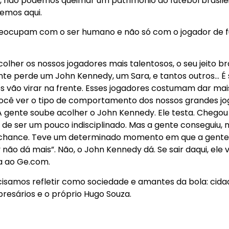
, não podemos queimar um patrimônio do futebol brasileir
emos aqui.
eocupam com o ser humano e não só com o jogador de fu
lher os nossos jogadores mais talentosos, o seu jeito bras
gente perde um John Kennedy, um Sara, e tantos outros… É
 vão virar na frente. Esses jogadores costumam dar mai
ó você ver o tipo de comportamento dos nossos grandes jo
A gente soube acolher o John Kennedy. Ele testa. Chegou
no, de ser um pouco indisciplinado. Mas a gente conseguiu
 chance. Teve um determinado momento em que a gente s
ão dá mais”. Não, o John Kennedy dá. Se sair daqui, ele va
ta ao Ge.com.
cisamos refletir como sociedade e amantes da bola: cidad
presários e o próprio Hugo Souza.