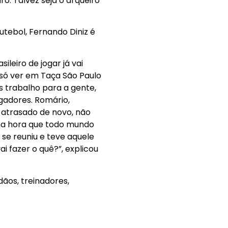
o. Talvez seja o arqueiro
tebol, Fernando Diniz é
ileiro de jogar já vai
 só ver em Taça São Paulo
s trabalho para a gente,
gadores. Romário,
 atrasado de novo, não
, na hora que todo mundo
e reuniu e teve aquele
i fazer o quê?”, explicou
ãos, treinadores,