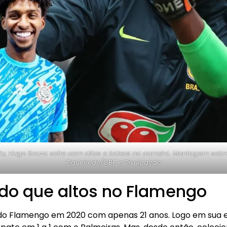
u, Hugo Souza sofre com altos e baixos na carreira. Montagem sobr
Figueiredo/CBF e Divulgação
 do que altos no Flamengo
 do Flamengo em 2020 com apenas 21 anos. Logo em sua es