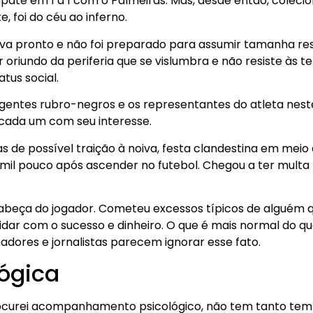
te em 1 a 1 com o Palmeiras. Mas, desde então, colecio
 foi do céu ao inferno.
va pronto e não foi preparado para assumir tamanha res
oriundo da periferia que se vislumbra e não resiste às t
tus social.
igentes rubro-negros e os representantes do atleta ne
 cada um com seu interesse.
 de possível traição à noiva, festa clandestina em meio 
il pouco após ascender no futebol. Chegou a ter multa r
abeça do jogador. Cometeu excessos típicos de alguém 
ar com o sucesso e dinheiro. O que é mais normal do q
inadores e jornalistas parecem ignorar esse fato.
lógica
curei acompanhamento psicológico, não tem tanto tem