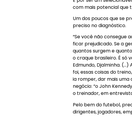
E por ser um selecionável
com mais potencial que t
Um dos poucos que se pr
preciso no diagnóstico.
“Se você não consegue aco
ficar prejudicado. Se a 
quantos surgem e quantos
o craque brasileiro. É s
Edmundo, Djalminha. (…) 
foi, essas coisas do trei
ia romper, dar mais uma
negócio: “o John Kennedy n
o treinador, em entrevis
Pelo bem do futebol, pre
dirigentes, jogadores, em