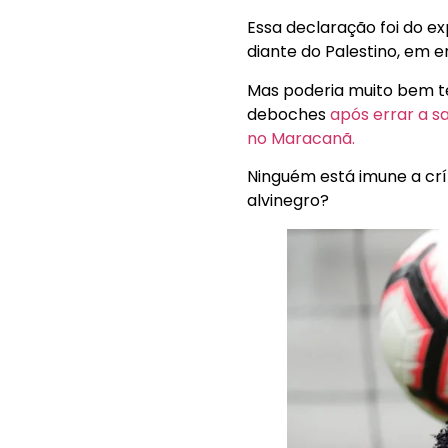
Essa declaração foi do ex
diante do Palestino, em e
Mas poderia muito bem ter
deboches
após errar a s
no Maracanã.
Ninguém está imune a cr
alvinegro?