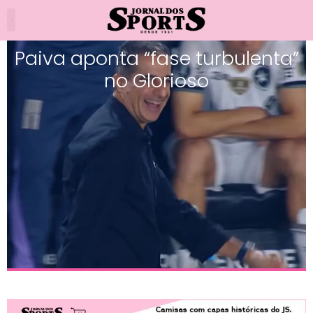
Paiva aponta “fase turbulenta”
no Glorioso