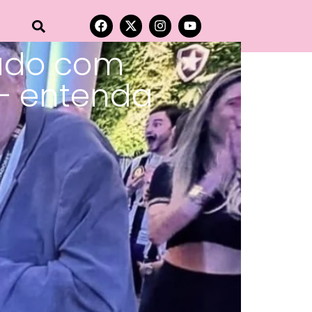
tado com
 – entenda