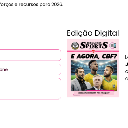
forços e recursos para 2026.
Edição Digital
L
J
c
d