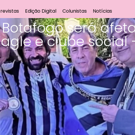
revistas
Edição Digital
Colunistas
Notícias
Botafogo será afe
Eagle e clube social