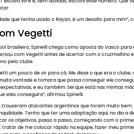
 estava livre e, sem dúvidas, escolhi esse número. Que v
tar:
idade que tenha usado o Rayan, é um desafio para mim”, c
om Vegetti
ol brasileiro, Spinelli chega como aposta do Vasco para
versou com Vegetti antes de acertar com o cruzmaltino 
o pelo clube.
ti um pouco de vir para cá. Me disse o que era o clube, 
muita vontade e tomara que possa conseguir ele consegu
 expectativas, e eu também. Sei que está nas minhas mão
e eles conseguira”, afirmou Spinelli.
os, trouxeram atacantes argentinos que foram muito bem.
ilidade. Tenho que ter uma adaptação aqui, no dia a dia.
ocar os objetivos, passo a passo, começando com o primei
tratar de me colocar rápido na equipe, fazer meu primeir