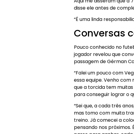
Aqui me disseram que a 77
disse ele antes de comple
“É uma linda responsabil
Conversas c
Pouco conhecido no futeb
jogador revelou que con
passagem de Gérman Can
“Falei um pouco com Veget
essa equipe. Venho com 
que a torcida tem muitas
para conseguir lograr o qu
“Sei que, a cada três an
mas tomo com muita tranqu
treino. Já comecei a col
pensando nos próximos. É 