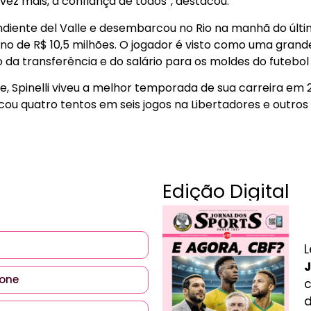
vez mais, a confiança de todos”, destacou.
endiente del Valle e desembarcou no Rio na manhã do últi
no de R$ 10,5 milhões. O jogador é visto como uma gran
 da transferência e do salário para os moldes do futebol b
le, Spinelli viveu a melhor temporada de sua carreira em
cou quatro tentos em seis jogos na Libertadores e outros
Edição Digital
L
J
c
d