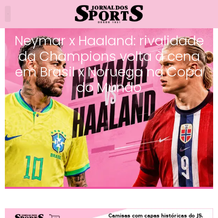
Neymar x Haaland: rivalidade
da Champions volta à cena
em Brasil x Noruega na Copa
do Mundo