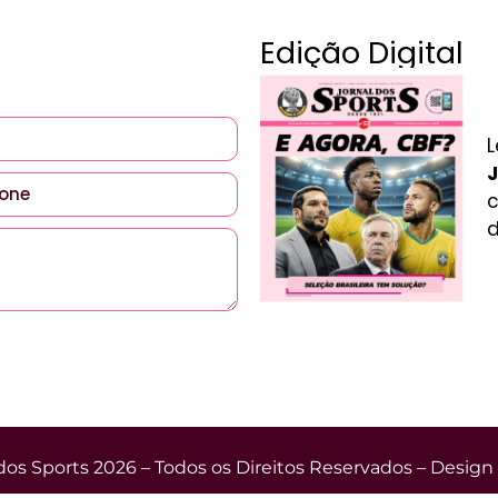
Edição Digital
L
J
c
d
dos Sports 2026 – Todos os Direitos Reservados – Design