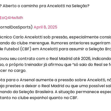
? Aberto o caminho pra Ancelotti na Seleção?
/qEoQ4HwlMh
JornalDosSports)
April 8, 2025
técnico Carlo Ancelotti sob pressão, especialmente cons
ndo do clube merengue. Rumores anteriores sugeriram 
e Futebol (CBF) em Ancelotti para assumir a Seleção Bras
novou seu contrato com o Real Madrid até 2026, indican
o, o próprio treinador já afirmou que “só saio do Real se 
cer no cargo.
ta para o Arsenal aumente a pressão sobre Ancelotti, n
ja prestes a deixar o Real Madrid ou que uma possível saí
ndo da Seleção Brasileira. A situação permanece espec
tanto no clube espanhol quanto na CBF.