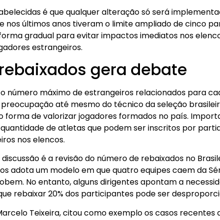
tabelecidas é que qualquer alteração só será implementad
e nos últimos anos tiveram o limite ampliado de cinco pa
forma gradual para evitar impactos imediatos nos elenco
gadores estrangeiros.
rebaixados gera debate
ir o número máximo de estrangeiros relacionados para ca
preocupação até mesmo do técnico da seleção brasileira, 
forma de valorizar jogadores formados no país. Import
quantidade de atletas que podem ser inscritos por partid
iros nos elencos.
iscussão é a revisão do número de rebaixados no Brasile
os adota um modelo em que quatro equipes caem da Série
obem. No entanto, alguns dirigentes apontam a necessid
e rebaixar 20% dos participantes pode ser desproporci
Marcelo Teixeira, citou como exemplo os casos recentes 