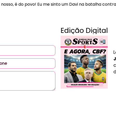
nosso, é do povo! Eu me sinto um Davi na batalha contra 
Edição Digital
L
J
c
d