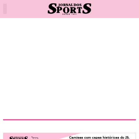
Matheus Pereira é convocado
para a vaga de Lucas
Paquetá