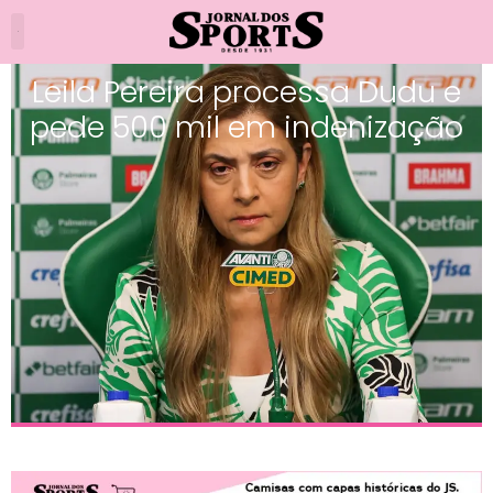
Leila Pereira processa Dudu e
pede 500 mil em indenização