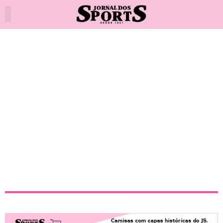
Júnior Santos, o herói
Alvinegro