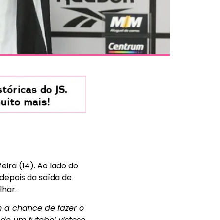
ira (14). Ao lado do
depois da saída de
lhar.
m a chance de fazer o
de um futebol vistoso.