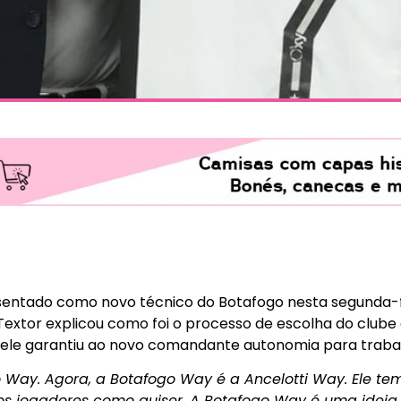
esentado como novo técnico do Botafogo nesta segunda-fe
xtor explicou como foi o processo de escolha do clube 
, ele garantiu ao novo comandante autonomia para traba
 Way. Agora, a Botafogo Way é a Ancelotti Way. Ele te
 os jogadores como quiser. A Botafogo Way é uma ideia 