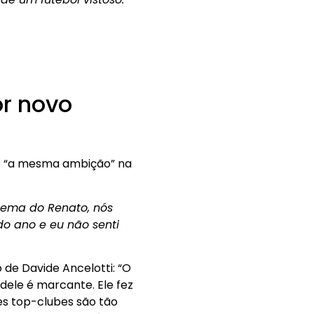
or novo
is “a mesma ambição” na
stema do Renato, nós
do ano e eu não senti
 de Davide Ancelotti: “O
 dele é marcante. Ele fez
es top-clubes são tão