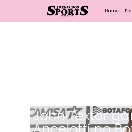
Home
Ent
John Textor g
Ancelotti no B