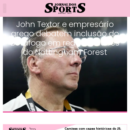
John Textor e empresário
grego debatem inclusão do
Botafogo em rede de clubes
do Nottingham Forest