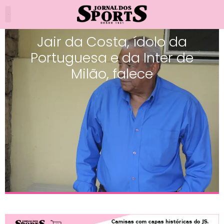
Jair da Costa, ídolo da
Portuguesa e da Inter de
Milão, falece