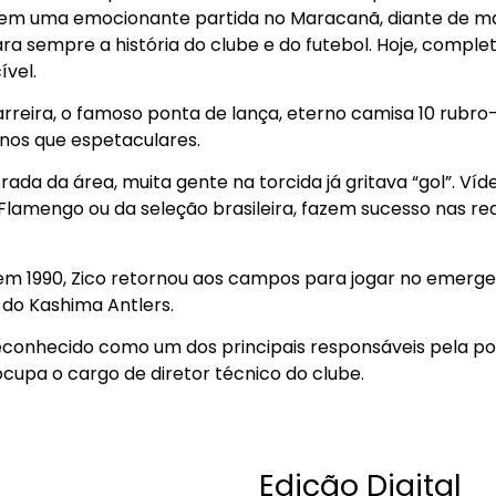
, em uma emocionante partida no Maracanã, diante de ma
a sempre a história do clube e do futebol. Hoje, compl
vel.
rreira, o famoso ponta de lança, eterno camisa 10 rubro
nos que espetaculares.
rada da área, muita gente na torcida já gritava “gol”. V
Flamengo ou da seleção brasileira, fazem sucesso nas re
m 1990, Zico retornou aos campos para jogar no emerge
do Kashima Antlers.
econhecido como um dos principais responsáveis pela po
cupa o cargo de diretor técnico do clube.
Edição Digital