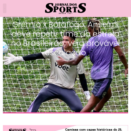
Grêmio x Botafogo: Anselmi
deve repetir time da estreia
no Brasileirão; veja provável
escalação