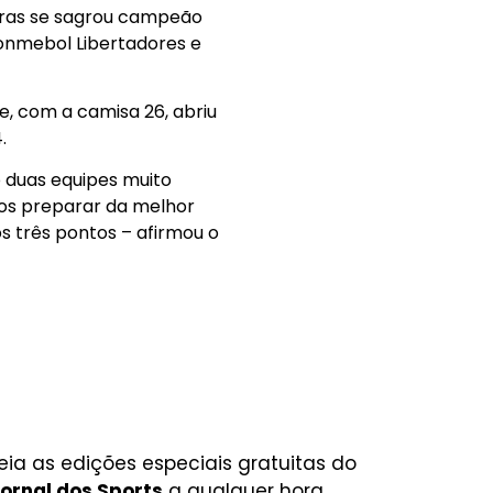
eiras se sagrou campeão
 Conmebol Libertadores e
, com a camisa 26, abriu
.
o duas equipes muito
 nos preparar da melhor
s três pontos – afirmou o
eia as edições especiais gratuitas do
ornal dos Sports
a qualquer hora