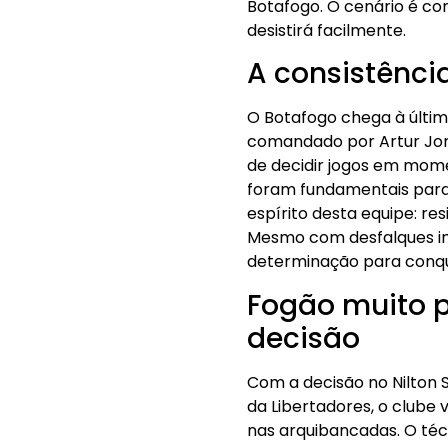
Botafogo. O cenário é co
desistirá facilmente.
A consistênci
O Botafogo chega à últim
comandado por Artur Jorg
de decidir jogos em mome
foram fundamentais para m
espírito desta equipe: re
Mesmo com desfalques im
determinação para conqui
Fogão muito p
decisão
Com a decisão no Nilton 
da Libertadores, o clube
nas arquibancadas. O técn