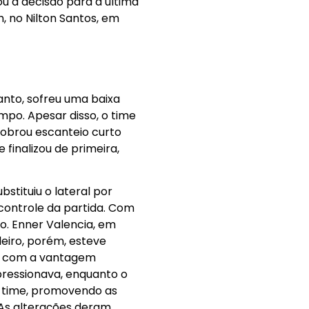
ou a decisão para a última
, no Nilton Santos, em
anto, sofreu uma baixa
mpo. Apesar disso, o time
obrou escanteio curto
finalizou de primeira,
bstituiu o lateral por
 controle da partida. Com
o. Enner Valencia, em
eiro, porém, esteve
lo com a vantagem
ressionava, enquanto o
 time, promovendo as
 As alterações deram