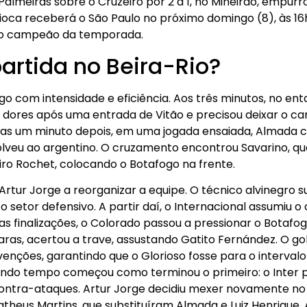
 Palmeiras sobre o Cruzeiro por 2 a 1, no Mineirão, empurr
ioca receberá o São Paulo no próximo domingo (8), às 16h
á o campeão da temporada.
artida no Beira-Rio?
o com intensidade e eficiência. Aos três minutos, no ent
u dores após uma entrada de Vitão e precisou deixar o ca
nas um minuto depois, em uma jogada ensaiada, Almada c
olveu ao argentino. O cruzamento encontrou Savarino, que 
ro Rochet, colocando o Botafogo na frente.
Artur Jorge a reorganizar a equipe. O técnico alvinegro su
 setor defensivo. A partir daí, o Internacional assumiu o
s finalizações, o Colorado passou a pressionar o Botafog
ras, acertou a trave, assustando Gatito Fernández. O gol
venções, garantindo que o Glorioso fosse para o interva
undo tempo começou como terminou o primeiro: o Inter p
ontra-ataques. Artur Jorge decidiu mexer novamente no
theus Martins, que substituíram Almada e Luiz Henrique.