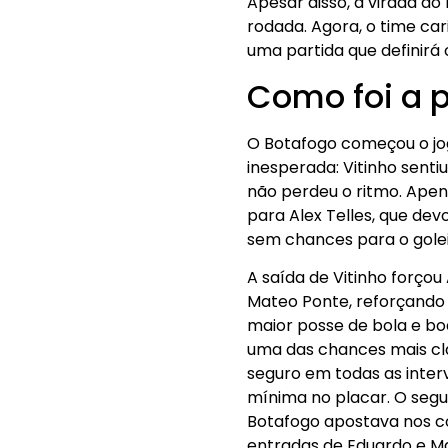
Apesar disso, a virada do
rodada. Agora, o time car
uma partida que definir
Como foi a p
O Botafogo começou o jog
inesperada: Vitinho senti
não perdeu o ritmo. Ape
para Alex Telles, que dev
sem chances para o golei
A saída de Vitinho forçou 
Mateo Ponte, reforçando o
maior posse de bola e boa
uma das chances mais cla
seguro em todas as inter
mínima no placar. O seg
Botafogo apostava nos c
entradas de Eduardo e Ma