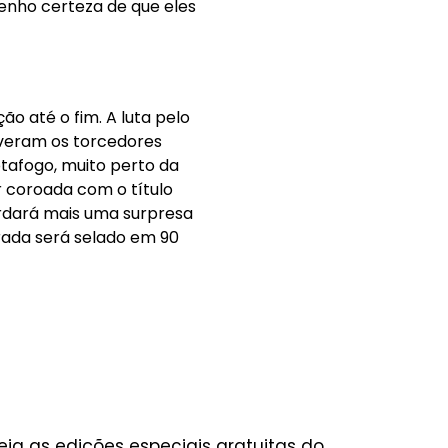
enho certeza de que eles
o até o fim. A luta pelo
iveram os torcedores
tafogo, muito perto da
r coroada com o título
uardará mais uma surpresa
orada será selado em 90
eia as edições especiais gratuitas do