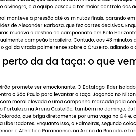
 alvinegro, e a equipe passou a ter maior controle das a
onal manteve a pressão até os minutos finais, parando em
idez de Alexander Barboza, que fez cortes decisivos. Enq
iras mudava o destino do campeonato em Belo Horizonte.
virtualmente campeão brasileiro. Contudo, aos 43 minutos
, o gol da virada palmeirense sobre o Cruzeiro, adiando 
perto da da taça: o que ve
leirão promete ser emocionante. O Botafogo, líder isolad
ra o São Paulo para levantar a taça. Jogando no Nilton 
ga com moral elevada e uma campanha marcada pela consi
 o Fortaleza na Arena Castelão, também no domingo, às 1
o Colorado, que briga diretamente por uma vaga no G4 e
a Libertadores. Enquanto isso, o Palmeiras, segundo col
a vencer o Athletico Paranaense, na Arena da Baixada, e t