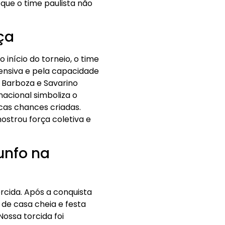
que o time paulista não
ça
início do torneio, o time
fensiva e pela capacidade
 Barboza e Savarino
nacional simboliza o
ucas chances criadas.
strou força coletiva e
unfo na
rcida. Após a conquista
 de casa cheia e festa
ossa torcida foi