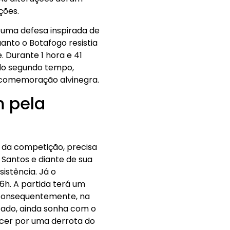
ções.
 uma defesa inspirada de
uanto o Botafogo resistia
 Durante 1 hora e 41
 do segundo tempo,
a comemoração alvinegra.
m pela
o da competição, precisa
Santos e diante de sua
stência. Já o
6h. A partida terá um
, consequentemente, na
ocado, ainda sonha com o
orcer por uma derrota do