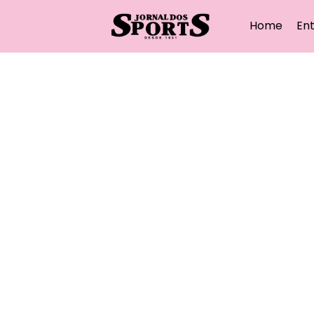
Home
Ent
Fogão muito p