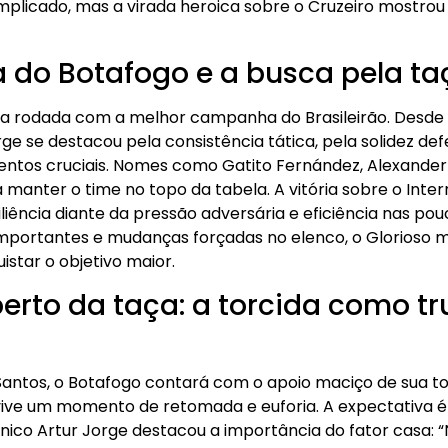
mplicado, mas a virada heroica sobre o Cruzeiro mostrou 
a do Botafogo e a busca pela ta
a rodada com a melhor campanha do Brasileirão. Desde o 
e se destacou pela consistência tática, pela solidez de
ntos cruciais. Nomes como Gatito Fernández, Alexander
anter o time no topo da tabela. A vitória sobre o Inter
siliência diante da pressão adversária e eficiência nas po
portantes e mudanças forçadas no elenco, o Glorioso mo
star o objetivo maior.
erto da taça: a torcida como tr
Santos, o Botafogo contará com o apoio maciço de sua to
 vive um momento de retomada e euforia. A expectativa é
ico Artur Jorge destacou a importância do fator casa: “N