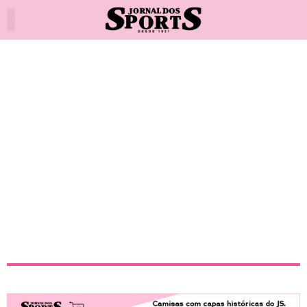
Fluminense vence Flamengo
no Maracanã e sobe no
Brasileirão