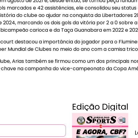
 em agosto de 2021 e, desde então, se tornou peça funda
ols marcados e 42 assistências, ele consolidou seu status 
istória do clube ao ajudar na conquista da Libertadores 2
024, marcando os dois gols da vitória por 2 a 0 sobre a 
i bicampeão carioca e da Taça Guanabara em 2022 e 202
ncourt destacou a importância do jogador para o Flumine
per Mundial de Clubes no meio do ano com a camisa tricol
be, Arias também se firmou como um dos principais no
-chave na campanha do vice-campeonato da Copa Améri
Edição Digital
L