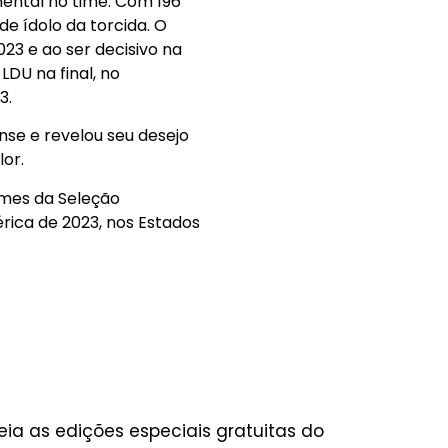
mental no time. Com 196
de ídolo da torcida. O
023 e ao ser decisivo na
LDU na final, no
3.
nse e revelou seu desejo
or.
mes da Seleção
ca de 2023, nos Estados
eia as edições especiais gratuitas do