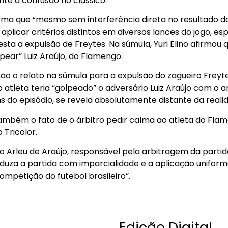
nte a confusão no clássico.
irma que “mesmo sem interferência direta no resultado d
plicar critérios distintos em diversos lances do jogo, e
esta a expulsão de Freytes. Na súmula, Yuri Elino afirmou
ear” Luiz Araújo, do Flamengo.
o o relato na súmula para a expulsão do zagueiro Freytes
e o atleta teria “golpeado” o adversário Luiz Araújo com o
 do episódio, se revela absolutamente distante da realida
ambém o fato de o árbitro pedir calma ao atleta do Fla
 Tricolor.
no Arleu de Araújo, responsável pela arbitragem da partida
duza a partida com imparcialidade e a aplicação uniform
petição do futebol brasileiro”.
Edição Digital