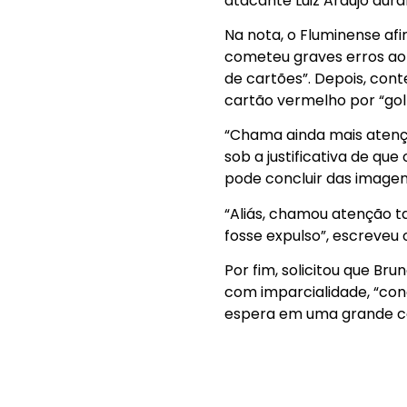
atacante Luiz Araújo dura
Na nota, o Fluminense af
cometeu graves erros ao a
de cartões”. Depois, cont
cartão vermelho por “golp
“Chama ainda mais atençã
sob a justificativa de qu
pode concluir das imagens
“Aliás, chamou atenção t
fosse expulso”, escreveu o
Por fim, solicitou que Bru
com imparcialidade, “con
espera em uma grande com