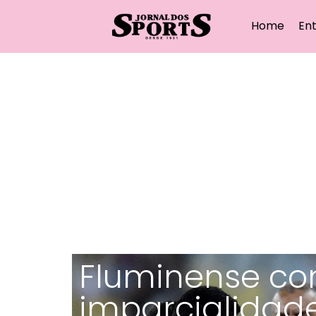
Home
Ent
Fluminense co
imparcialidad