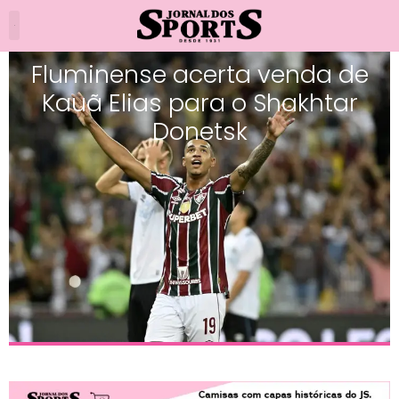
Fluminense acerta venda de
Kauã Elias para o Shakhtar
Donetsk