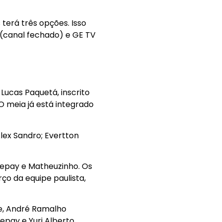
terá três opções. Isso
 (canal fechado) e GE TV
Lucas Paquetá, inscrito
O meia já está integrado
 Alex Sandro; Evertton
Depay e Matheuzinho. Os
rço da equipe paulista,
e, André Ramalho
epay e Yuri Alberto.