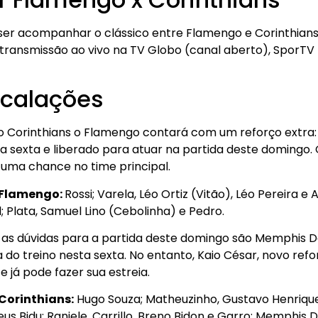
iser acompanhar o clássico entre Flamengo e Corinthians 
 transmissão ao vivo na TV Globo (canal aberto), SporTV
scalações
o Corinthians o Flamengo contará com um reforço extra: 
a sexta e liberado para atuar na partida deste domingo. 
uma chance no time principal.
 Flamengo:
Rossi; Varela, Léo Ortiz (Vitão), Léo Pereira e
; Plata, Samuel Lino (Cebolinha) e Pedro.
s as dúvidas para a partida deste domingo são Memphis 
 do treino nesta sexta. No entanto, Kaio César, novo refo
e já pode fazer sua estreia.
Corinthians:
Hugo Souza; Matheuzinho, Gustavo Henriqu
us Bidu; Raniele, Carrillo, Breno Bidon e Garro; Memphis D