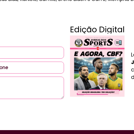
Edição Digital
L
J
c
d