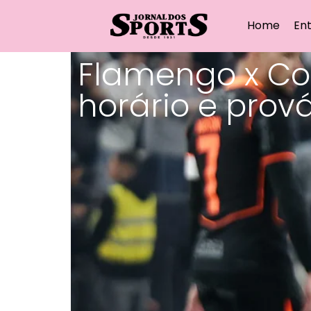
Home
Ent
Flamengo x Cori
horário e prov