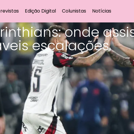
revistas
Edição Digital
Colunistas
Notícias
nthians: onde assist
áveis escalações