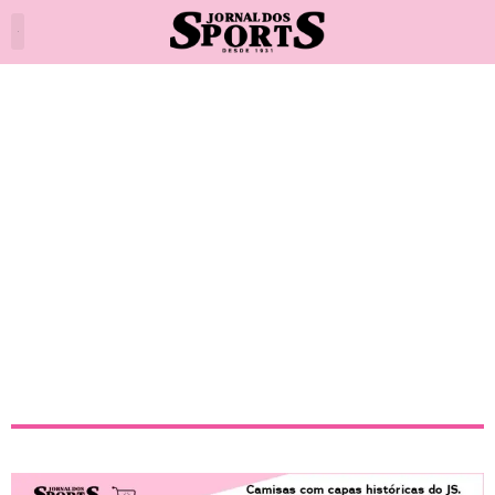
Flamengo vence o Maricá em
jogo-treino