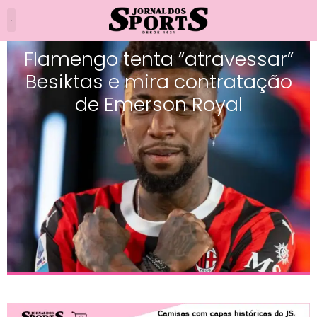
Flamengo tenta “atravessar”
Besiktas e mira contratação
de Emerson Royal