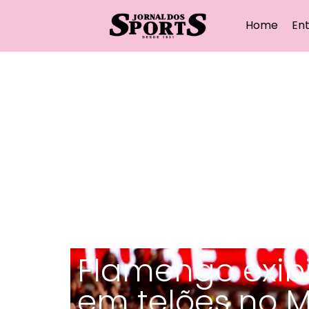
Home
Ent
Flamengo exibi
em telões no M