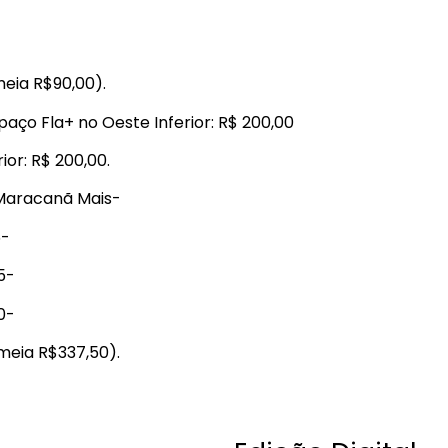
meia R$90,00).
aço Fla+ no Oeste Inferior: R$ 200,00
ior: R$ 200,00.
 Maracanã Mais-
5-
5-
0-
meia R$337,50).