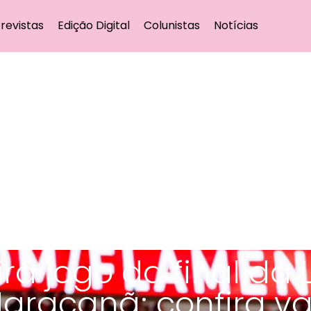
revistas
Edição Digital
Colunistas
Notícias
rá jogo da final da 
aracanã; confira va