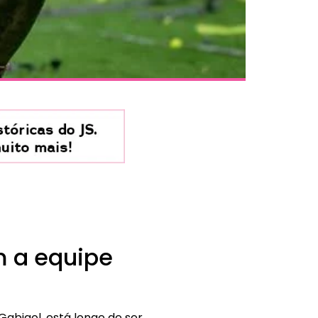
m a equipe
abigol, está longe de ser