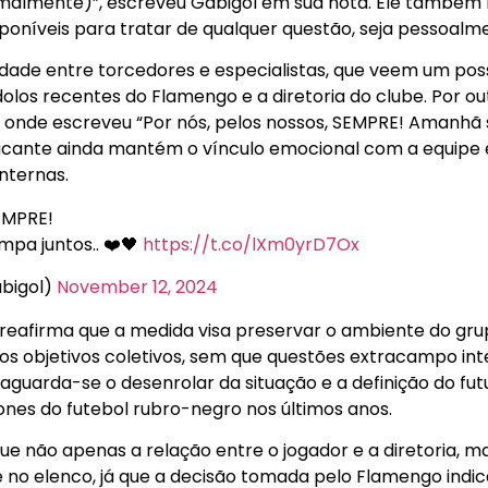
malmente)”, escreveu Gabigol em sua nota. Ele também 
poníveis para tratar de qualquer questão, seja pessoal
idade entre torcedores e especialistas, que veem um pos
dolos recentes do Flamengo e a diretoria do clube. Por o
s, onde escreveu “Por nós, pelos nossos, SEMPRE! Amanh
 atacante ainda mantém o vínculo emocional com a equipe
nternas.
SEMPRE!
pa juntos.. ❤️🖤
https://t.co/lXm0yrD7Ox
bigol)
November 12, 2024
 reafirma que a medida visa preservar o ambiente do gru
os objetivos coletivos, sem que questões extracampo i
aguarda-se o desenrolar da situação e a definição do fut
nes do futebol rubro-negro nos últimos anos.
ue não apenas a relação entre o jogador e a diretoria,
 no elenco, já que a decisão tomada pelo Flamengo indic