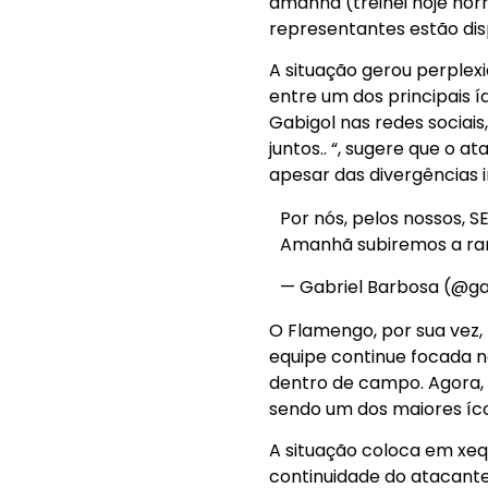
amanhã (treinei hoje nor
representantes estão dis
A situação gerou perplex
entre um dos principais í
Gabigol nas redes sociai
juntos.. “, sugere que o
apesar das divergências i
Por nós, pelos nossos, 
Amanhã subiremos a ram
— Gabriel Barbosa (@ga
O Flamengo, por sua vez,
equipe continue focada n
dentro de campo. Agora, 
sendo um dos maiores íco
A situação coloca em xeq
continuidade do atacante