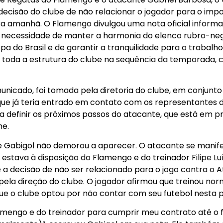
decisão do clube de não relacionar o jogador para o impo
ra amanhã. O Flamengo divulgou uma nota oficial inform
à necessidade de manter a harmonia do elenco rubro-neg
o Brasil e de garantir a tranquilidade para o trabalho do
 toda a estrutura do clube na sequência da temporada, 
unicado, foi tomada pela diretoria do clube, em conjunt
 que já teria entrado em contato com os representantes 
 definir os próximos passos do atacante, que está em pr
me.
e Gabigol não demorou a aparecer. O atacante se manif
 estava à disposição do Flamengo e do treinador Filipe Lu
ue a decisão de não ser relacionado para o jogo contra o 
ela direção do clube. O jogador afirmou que treinou no
ue o clube optou por não contar com seu futebol nesta p
amengo e do treinador para cumprir meu contrato até o fi