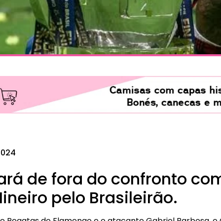
2024
ará de fora do confronto co
ineiro pelo Brasileirão.
de Regatas do Flamengo e o atacante Gabriel Barbosa, o G