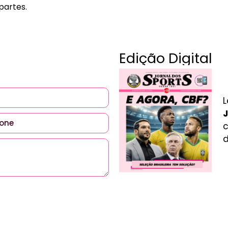
partes.
Edição Digital
L
J
c
d