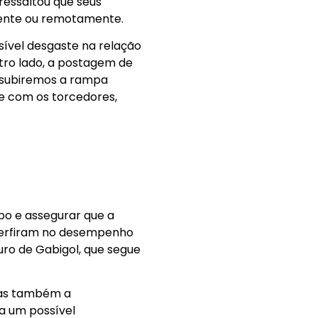
ressaltou que seus
mente ou remotamente.
sível desgaste na relação
utro lado, a postagem de
ã subiremos a rampa
 e com os torcedores,
po e assegurar que a
nterfiram no desempenho
uro de Gabigol, que segue
 mas também a
a um possível