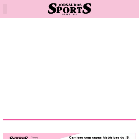
Flamengo e Atlético-MG em
vantagem pela semi da Copa
do Brasil