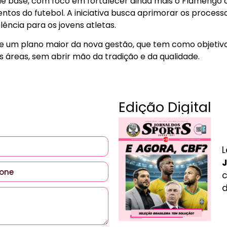
 de base, com foco em fortalecer ainda mais o Flamengo
ntos do futebol. A iniciativa busca aprimorar os process
ência para os jovens atletas.
 um plano maior da nova gestão, que tem como objetivo
s áreas, sem abrir mão da tradição e da qualidade.
Edição Digital
L
J
c
d