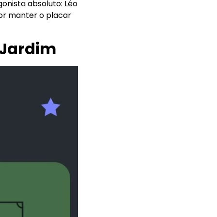
onista absoluto: Léo
por manter o placar
 Jardim