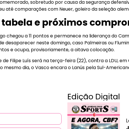
comemorado, sobretudo por causa da segurança defensiva
eu até comparações com Neuer, goleiro da seleção alem
 tabela e próximos compr
o chegou a 11 pontos e permanece na liderança do Camp
e desaparecer neste domingo, caso Palmeiras ou Flumin
tos e ocupa, provisoriamente, a oitava colocação.
de Filipe Luís será na terça-feira (22), contra a LDU, em 
No mesmo dia, o Vasco encara o Lanús pela Sul-American
Edição Digital
L
J