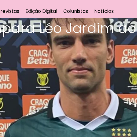
revistas
Edição Digital
Colunistas
Notícias
ara Léo Jardim ao 