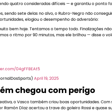
endo quatro consideradas difíceis — e garantiu o ponto fo
s, sendo sete delas no alvo, o Rubro-Negro não consegui
ortunidades, elogiou o desempenho do adversário:
muito bem hoje. Tentamos o tempo todo. Finalizações não
os o ritmo por 90 minutos, mas ele brilhou — disse o vol
tter.com/04gFFBEAt5
JornalDosSports)
April 19, 2025
ém chegou com perigo
eativa, o Vasco também criou boas oportunidades. Com se
r Ramón Díaz acertou a trave do goleiro Rossi e quase s