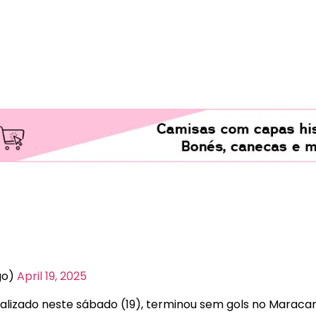
go)
April 19, 2025
realizado neste sábado (19), terminou sem gols no Marac