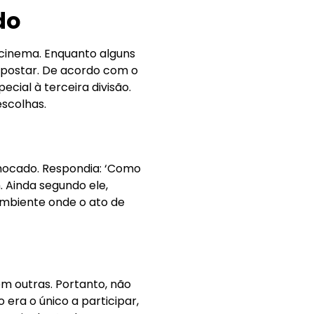
do
 cinema. Enquanto alguns
a apostar. De acordo com o
cial à terceira divisão.
escolhas.
a chocado. Respondia: ‘Como
. Ainda segundo ele,
ambiente onde o ato de
m outras. Portanto, não
 era o único a participar,