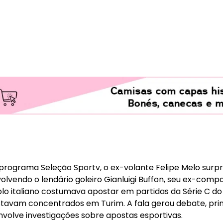
programa Seleção Sportv, o ex-volante Felipe Melo sur
volvendo o lendário goleiro Gianluigi Buffon, seu ex-comp
dolo italiano costumava apostar em partidas da Série C d
stavam concentrados em Turim. A fala gerou debate, pr
olve investigações sobre apostas esportivas.