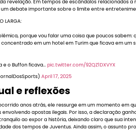
 da revelação. Em tempos de escândalos relacionados a
ta um debate importante sobre o limite entre entretenime
LO LARGA:
r polêmica, porque vou falar uma coisa que poucos sabem:
va concentrado em um hotel em Turim que ficava em um s
a e o Buffon ficava…
pic.twitter.com/92QZ1DXVYX
JornalDosSports)
April 17, 2025
al e reflexões
 ocorrido anos atrás, ele ressurge em um momento em que
 envolvendo apostas ilegais. Por isso, a declaração ganh
tranquilo ao expor a história, deixando claro que sua int
dade dos tempos de Juventus. Ainda assim, o assunto pr