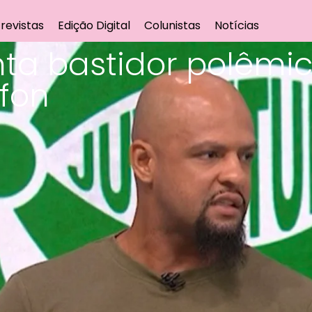
revistas
Edição Digital
Colunistas
Notícias
nta bastidor polêmi
fon