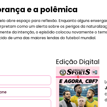
brança e a polêmica
e Melo abre espaço para reflexão. Enquanto alguns enxerg
nterpretam como um alerta sobre os perigos da naturaliz
mente da intenção, o episódio colocou novamente o tem
ido de uma das maiores lendas do futebol mundial.
Edição Digital
L
J
c
d