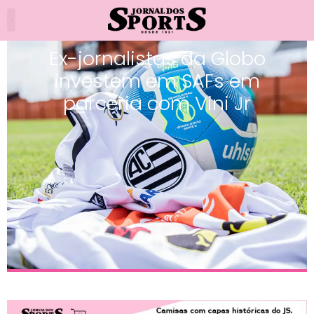
Ex-jornalistas da Globo
investem em SAFs em
parceria com Vini Jr