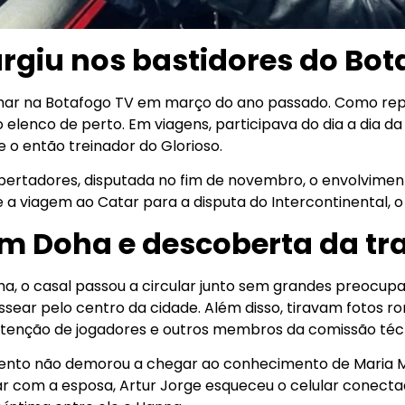
giu nos bastidores do Bot
ar na Botafogo TV em março do ano passado. Como repó
elenco de perto. Em viagens, participava do dia a dia da
 o então treinador do Glorioso.
Libertadores, disputada no fim de novembro, o envolvimen
a viagem ao Catar para a disputa do Intercontinental, o
m Doha e descoberta da tr
a, o casal passou a circular junto sem grandes preocup
sear pelo centro da cidade. Além disso, tiravam fotos ro
enção de jogadores e outros membros da comissão téc
mento não demorou a chegar ao conhecimento de Maria 
ar com a esposa, Artur Jorge esqueceu o celular conectad