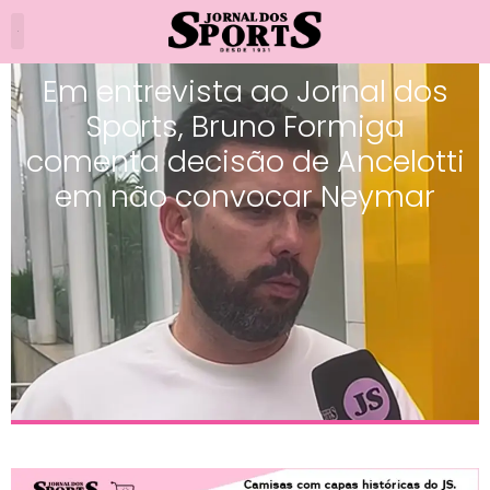
Em entrevista ao Jornal dos
Sports, Bruno Formiga
comenta decisão de Ancelotti
em não convocar Neymar