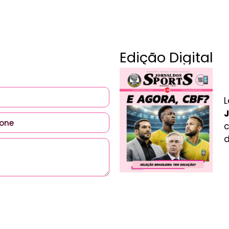
Edição Digital
L
J
c
d