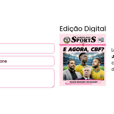
Edição Digital
L
J
c
d