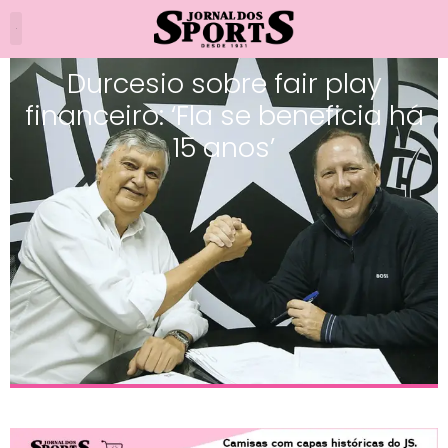
Durcesio sobre fair play
financeiro: ‘Fla se beneficia há
15 anos’