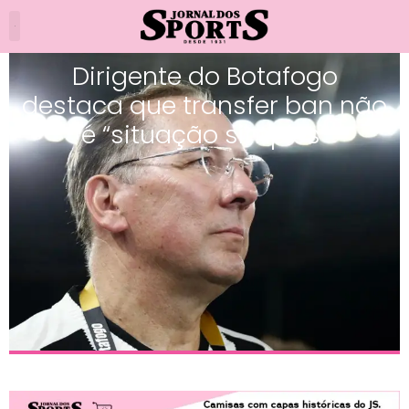
Dirigente do Botafogo
destaca que transfer ban não
é “situação simples”