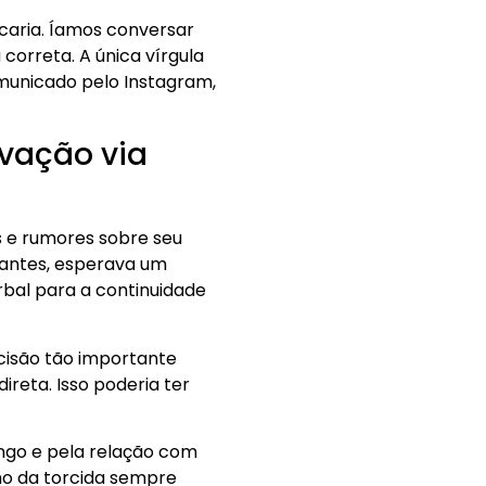
icaria. Íamos conversar
correta. A única vírgula
unicado pelo Instagram,
ovação via
s e rumores sobre seu
tantes, esperava um
rbal para a continuidade
cisão tão importante
reta. Isso poderia ter
engo e pela relação com
nho da torcida sempre