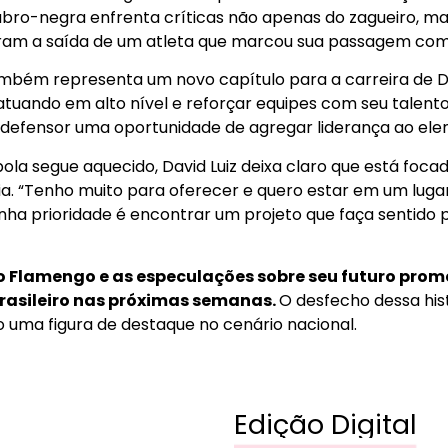
 rubro-negra enfrenta críticas não apenas do zagueiro,
ram a saída de um atleta que marcou sua passagem com 
ambém representa um novo capítulo para a carreira de Dav
atuando em alto nível e reforçar equipes com seu talento
defensor uma oportunidade de agregar liderança ao ele
la segue aquecido, David Luiz deixa claro que está foc
ria. “Tenho muito para oferecer e quero estar em um luga
inha prioridade é encontrar um projeto que faça sentido
do Flamengo e as especulações sobre seu futuro pr
brasileiro nas próximas semanas.
O desfecho dessa hist
o uma figura de destaque no cenário nacional.
Edição Digital