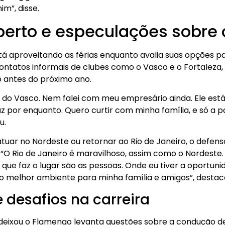
im”, disse.
berto e especulações sobre
tá aproveitando as férias enquanto avalia suas opções p
ntatos informais de clubes como o Vasco e o Fortaleza,
antes do próximo ano.
do Vasco. Nem falei com meu empresário ainda. Ele está 
 por enquanto. Quero curtir com minha família, e só a p
u.
atuar no Nordeste ou retornar ao Rio de Janeiro, o defen
 “O Rio de Janeiro é maravilhoso, assim como o Nordeste.
 que faz o lugar são as pessoas. Onde eu tiver a oportun
r o melhor ambiente para minha família e amigos”, destac
 desafios na carreira
 deixou o Flamengo levanta questões sobre a condução d