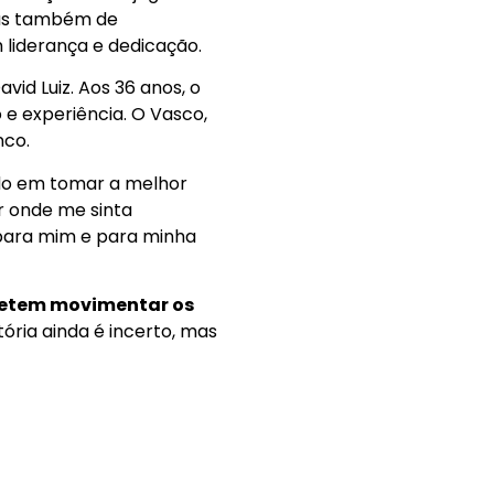
 mas também de
liderança e dedicação.
id Luiz. Aos 36 anos, o
 e experiência. O Vasco,
nco.
ado em tomar a melhor
r onde me sinta
 para mim e para minha
ometem movimentar os
ória ainda é incerto, mas