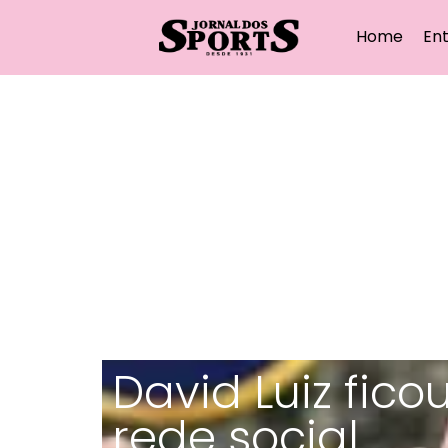
Home
Ent
David Luiz fic
rede social