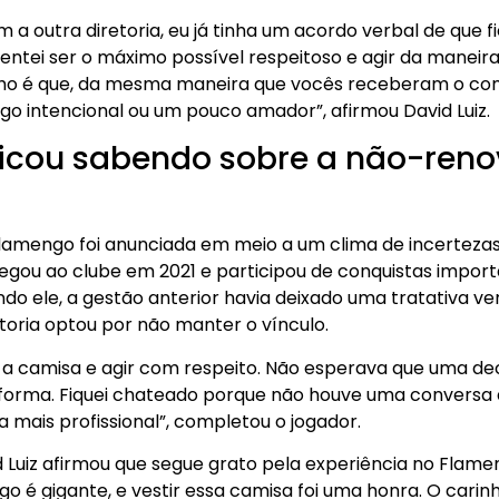
 a outra diretoria, eu já tinha um acordo verbal de que f
ntei ser o máximo possível respeitoso e agir da maneira 
ho é que, da mesma maneira que vocês receberam o com
algo intencional ou um pouco amador”, afirmou David Luiz.
 ficou sabendo sobre a não-ren
 Flamengo foi anunciada em meio a um clima de incerteza
chegou ao clube em 2021 e participou de conquistas impor
do ele, a gestão anterior havia deixado uma tratativa ve
toria optou por não manter o vínculo.
 a camisa e agir com respeito. Não esperava que uma de
orma. Fiquei chateado porque não houve uma conversa di
 mais profissional”, completou o jogador.
id Luiz afirmou que segue grato pela experiência no Flam
o é gigante, e vestir essa camisa foi uma honra. O cari