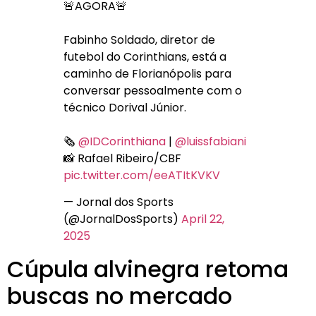
🚨AGORA🚨
Fabinho Soldado, diretor de
futebol do Corinthians, está a
caminho de Florianópolis para
conversar pessoalmente com o
técnico Dorival Júnior.
🗞
@IDCorinthiana
|
@luissfabiani
📸 Rafael Ribeiro/CBF
pic.twitter.com/eeATItKVKV
— Jornal dos Sports
(@JornalDosSports)
April 22,
2025
Cúpula alvinegra retoma
buscas no mercado