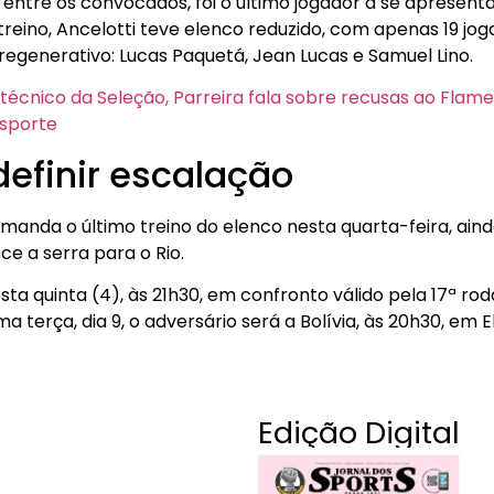
 entre os convocados, foi o último jogador a se apresen
 treino, Ancelotti teve elenco reduzido, com apenas 19 jo
regenerativo: Lucas Paquetá, Jean Lucas e Samuel Lino.
técnico da Seleção, Parreira fala sobre recusas ao Flame
sporte
definir escalação
manda o último treino do elenco nesta quarta-feira, ain
ce a serra para o Rio.
esta quinta (4), às 21h30, em confronto válido pela 17ª ro
terça, dia 9, o adversário será a Bolívia, às 20h30, em El
Edição Digital