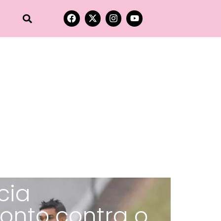
cia
onto contra o