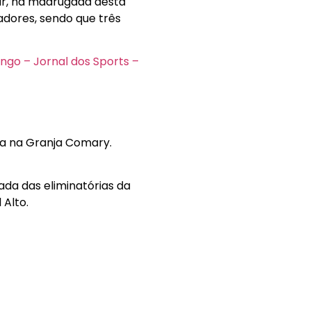
tar, na madrugada desta
gadores, sendo que três
ngo – Jornal dos Sports –
da na Granja Comary.
dada das eliminatórias da
 Alto.