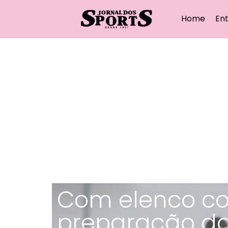
Home
Ent
Com elenco com
preparação da