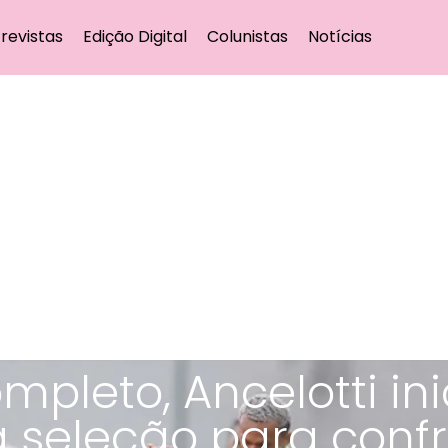
revistas
Edição Digital
Colunistas
Notícias
pleto, Ancelotti ini
 seleção para confr