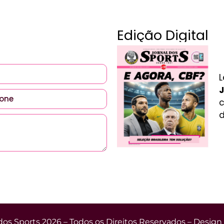
Edição Digital
L
J
c
d
dos Sports 2026 – Todos os Direitos Reservados – Design