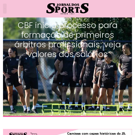
CBF inicia processo para
formação de primeiros
árbitros profissionais; veja
valores dos salários