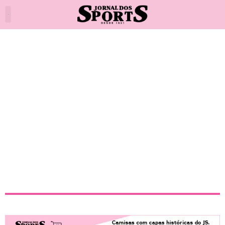
Caso Deyverson: Atacante
punido e fora da Final?