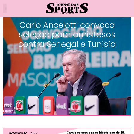
Carlo Ancelotti convoca
seleção para amistosos
contra Senegal e Tunísia