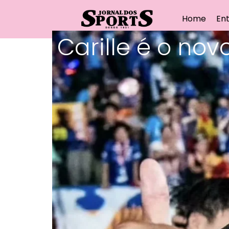
Home
Ent
Carille é o no